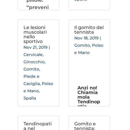
pillole:
“preveni
re è
meglio
Le lesioni
Il gomito del
che
muscolari
tennista
curare”.
nello
Nov 18, 2019
|
Cosa
sportivo
Conosce
sono?
Gomito
,
Polso
Nov 21, 2019
|
Le onde
re e
e Mano
Cervicale
,
d’urto,
prevenir
Ginocchio
,
sono una
e gli
Gomito
,
forma di
infortuni
Piede e
energia
nel
Caviglia
,
Polso
meccani
padel.
Anzi no!
e Mano
,
Chiamia
ca.
mola
Spalla
Tendinop
I
atia
Laterale
macchin
di Gomito
ari ad
Sempre
Tendinopati
Gomito e
onde
a nel
tennista:
più