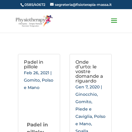
0585/40672
segreteria@fisioterapia-massa.it
Padel in
Onde
pillole
d’urto: le
vostre
Feb 26, 2021
|
domande a
Gomito
,
Polso
riguardo
Gen 7, 2020
|
e Mano
Ginocchio
,
Gomito
,
Piede e
Caviglia
,
Polso
e Mano
,
Padel in
Spalla