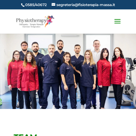
0585/40672
segreteria@fisioterapia-massa.it