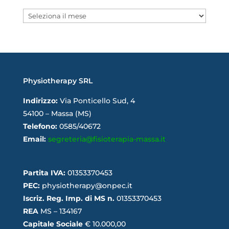
Archivi
Physiotherapy SRL
Indirizzo:
Via Ponticello Sud, 4
54100 – Massa (MS)
Telefono:
0585/40672
Email:
segreteria@fisioterapia-massa.it
Partita IVA:
01353370453
PEC:
physiotherapy@onpec.it
Iscriz. Reg. Imp. di MS n.
01353370453
REA
MS – 134167
Capitale Sociale
€ 10.000,00