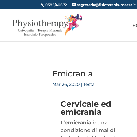
0585/40672
segreteria@fisioterapia-massa.it
H
Emicrania
Mar 26, 2020
|
Testa
Cervicale ed
emicrania
L’emicrania
è una
condizione di
mal di