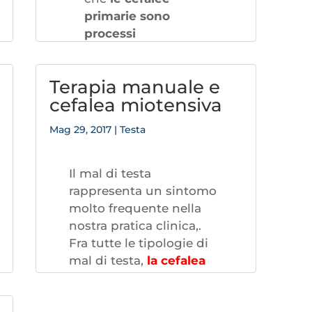
primarie
sono
processi
neurologici
al cui
sviluppo ed
Terapia manuale e
evoluzione
cefalea miotensiva
contribuiscono vari
fattori: suscettibilità
Mag 29, 2017
|
Testa
genetica, lo stress
psico-fisico, la
stanchezza, stress
Il mal di testa
emotivi o
rappresenta un sintomo
psicologici, l’abuso
molto frequente nella
o uso improprio di
nostra pratica clinica,.
medicinali, gli
Fra tutte le tipologie di
alimenti, la
mal di testa,
la cefalea
sedentarietà, il
mio tensiva o tension-
fumo, la pressione,
type è la più frequente