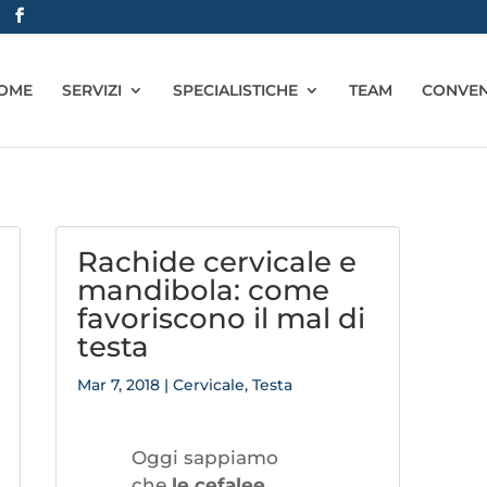
OME
SERVIZI
SPECIALISTICHE
TEAM
CONVEN
Rachide cervicale e
mandibola: come
favoriscono il mal di
testa
Mar 7, 2018
|
Cervicale
,
Testa
Oggi sappiamo
che
le cefalee