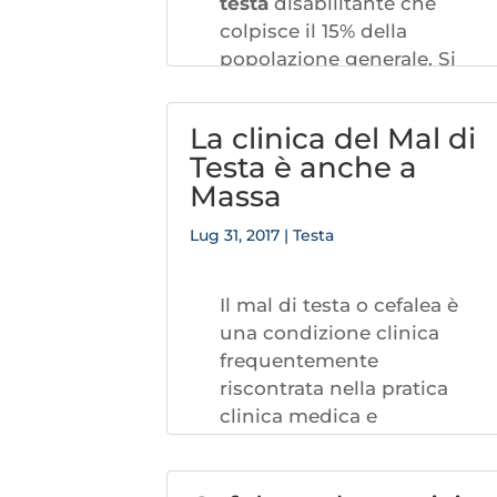
testa
disabilitante che
colpisce il 15% della
popolazione generale. Si
stima che circa il 70%
degli individui con
La clinica del Mal di
emicrania soffra anche di
Testa è anche a
dolore cervicale, spesso
Massa
ignorati o considerati
solo come sintomi
Lug 31, 2017
|
Testa
dell’emicrania stessa. Il
dolore alla cervicale
è
Il mal di testa o cefalea è
considerato un fattore
una condizione clinica
predittivo di disabilità
frequentemente
correlata all’emicrania e
riscontrata nella pratica
di riduzione di efficacia
clinica medica e
del trattamento
fisioterapica. Questo
farmacologico.
disturbo è molto
Si puntualizza sul fatto