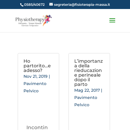
0585/40672
segreteria@fisioterapia-massa.it
Ho
L’importanz
partorito…e
a della
adesso?
rieducazion
e perineale
Nov 21, 2019
|
dopo il
Pavimento
parto
Mag 22, 2017
|
Pelvico
Pavimento
Pelvico
Incontin