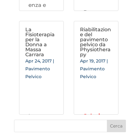
enza e
Durante
molto
la
altro
gravidan
La
Riabilitazion
I
Fisioterapia
e del
za e il
cambiam
per la
pavimento
enti del
parto le
Donna a
pelvico da
perineo
Massa
Physiothera
strutture
Con il
Carrara
py
muscolar
Apr 24, 2017
|
Apr 19, 2017
|
progredi
i del
Pavimento
Pavimento
re della
pavimen
Pelvico
Pelvico
gravidan
to
za
pelvico si
l’equilibri
distendo
o della
no,
pelvi,
rendono
La
Soluzion
oltre a
molto
fisioterap
e
quello
spesso la
ia
uro-
riabilitati
della
donna
ginecolo
va per la
colonna,